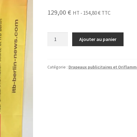
129,00
€
HT -
154,80
€
TTC
quantité
Ajouter au panier
de
Drapeau
publicitaire
sur
Catégorie :
Drapeaux publicitaires et Oriflamm
sac
à
dos
(Voile)