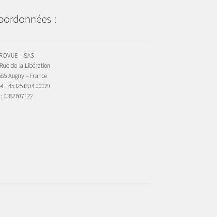
oordonnées :
ROVUE – SAS
Rue de la Libération
685 Augny – France
et : 453251894 00029
 : 0387607122