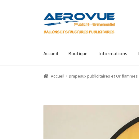
Aller
Aller
à
au
la
contenu
navigation
Accueil
Boutique
Informations
Accueil
Boutique
Informations
Mon compte
P
Accueil
Drapeaux publicitaires et Oriflammes