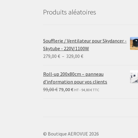
Produits aléatoires
Soufflerie / Ventilateur pour Skydancer -
Skytube - 220V/1100W
Plage
279,00
€
–
329,00
€
de
prix :
Roll-up 200x80cm – panneau
279,00 €
d’information pour vos clients
à
Le
Le
99,00
€
79,00
€
HT -
94,80
€
TTC
329,00 €
prix
prix
initial
actuel
était :
est :
99,00 €.
79,00 €.
© Boutique AEROVUE 2026