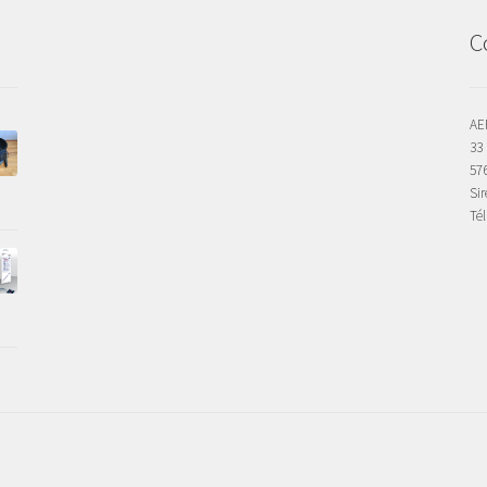
C
AE
33 
57
Sir
Tél