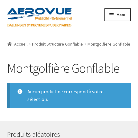
Aller
Aller
Menu
à
au
la
contenu
navigation
Accueil
Accueil
Produit Structure Gonflable
Montgolfière Gonflable
Boutique
Montgolfière Gonflable
Informations
Mon compte
Aucun produit ne correspond à votre
sélection.
Panier
Validation de la commande
Produits aléatoires