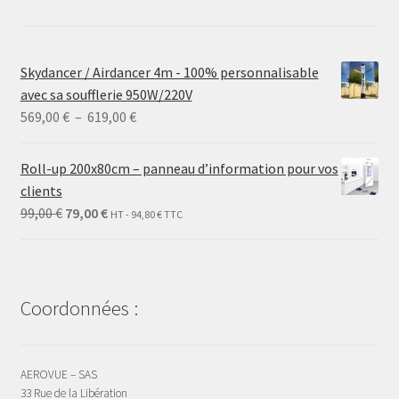
Skydancer / Airdancer 4m - 100% personnalisable
avec sa soufflerie 950W/220V
Plage
569,00
€
–
619,00
€
de
prix :
Roll-up 200x80cm – panneau d’information pour vos
569,00 €
clients
à
Le
Le
99,00
€
79,00
€
HT -
94,80
€
TTC
619,00 €
prix
prix
initial
actuel
était :
est :
99,00 €.
79,00 €.
Coordonnées :
AEROVUE – SAS
33 Rue de la Libération