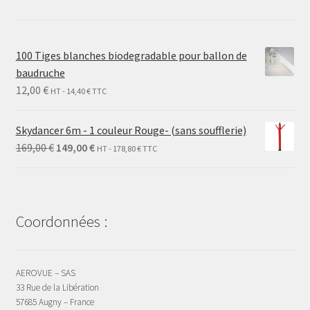
choisies
sur
la
100 Tiges blanches biodegradable pour ballon de
page
baudruche
du
12,00
€
HT -
14,40
€
TTC
produit
Skydancer 6m - 1 couleur Rouge- (sans soufflerie)
Le
Le
169,00
€
149,00
€
HT -
178,80
€
TTC
prix
prix
initial
actuel
était :
est :
169,00 €.
149,00 €.
Coordonnées :
AEROVUE – SAS
33 Rue de la Libération
57685 Augny – France