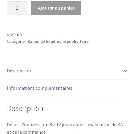
quantité
Ajouter au panier
289,00 €
de
1
000
Ballons
UGS :
ND
Catégorie :
Ballon de baudruche publicitaire
de
baudruche
30cm
personnalisés
Description
impression
2
couleurs
Informations complémentaires
Description
Délais d’impression : 8 à 12 jours après la validation du BAT
et de la commande.