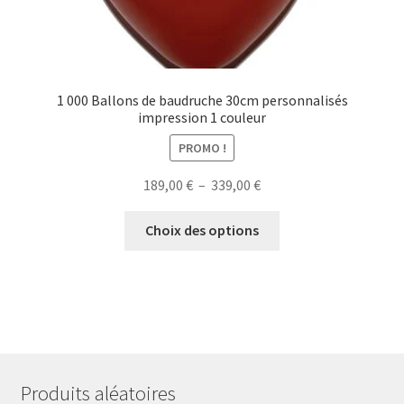
1 000 Ballons de baudruche 30cm personnalisés
impression 1 couleur
PROMO !
Plage
189,00
€
–
339,00
€
de
Ce
prix :
Choix des options
produit
189,00 €
a
à
plusieurs
339,00 €
variations.
Les
options
peuvent
Produits aléatoires
être