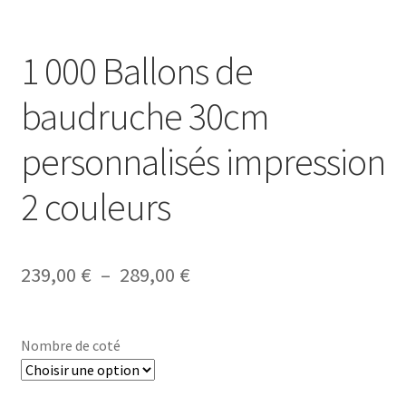
1 000 Ballons de
baudruche 30cm
personnalisés impression
2 couleurs
Plage
239,00
€
–
289,00
€
de
prix :
Nombre de coté
239,00 €
à