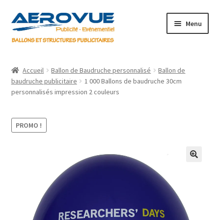
Aller
Aller
Menu
à
au
la
contenu
navigation
Accueil
Accueil
Ballon de Baudruche personnalisé
Ballon de
baudruche publicitaire
1 000 Ballons de baudruche 30cm
Boutique
personnalisés impression 2 couleurs
Informations
PROMO !
Mon compte
Panier
🔍
Validation de la commande