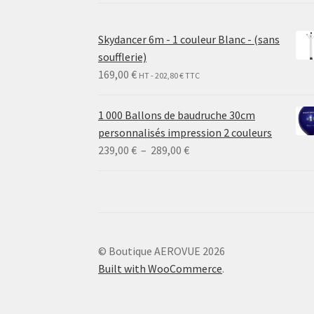
Skydancer 6m - 1 couleur Blanc - (sans
soufflerie)
169,00
€
HT -
202,80
€
TTC
1 000 Ballons de baudruche 30cm
personnalisés impression 2 couleurs
Plage
239,00
€
–
289,00
€
de
prix :
239,00 €
à
289,00 €
© Boutique AEROVUE 2026
Built with WooCommerce
.