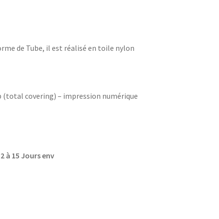
me de Tube, il est réalisé en toile nylon
op (total covering) – impression numérique
12 à 15 Jours env