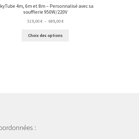
kyTube 4m, 6m et 8m – Personnalisé avec sa
soufflerie 950W/220V
Plage
519,00
€
–
689,00
€
de
Ce
prix :
Choix des options
produit
519,00 €
a
à
plusieurs
689,00 €
variations.
Les
options
peuvent
être
choisies
sur
la
page
du
oordonnées :
produit