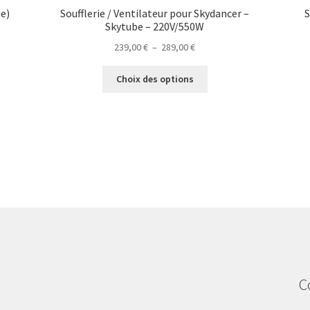
ie)
Soufflerie / Ventilateur pour Skydancer –
S
Skytube – 220V/550W
Plage
239,00
€
–
289,00
€
de
Ce
prix :
Choix des options
produit
239,00 €
a
à
plusieurs
289,00 €
variations.
Les
options
peuvent
être
choisies
sur
la
page
du
C
produit