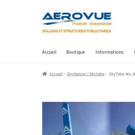
Aller
Aller
à
au
la
contenu
navigation
Accueil
Boutique
Informations
Accueil
Boutique
Informations
Mon compte
P
Accueil
Skydancer / Skytube
SkyTube 4m, 6