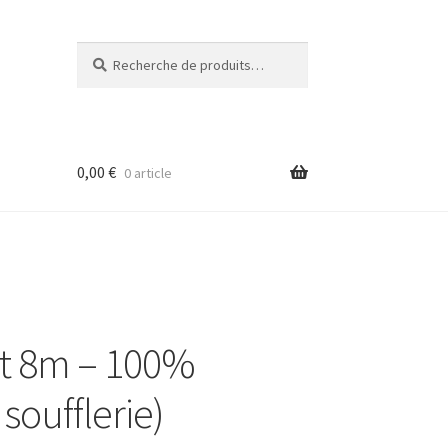
Recherche
Recherche
pour :
0,00
€
0 article
t 8m – 100%
soufflerie)