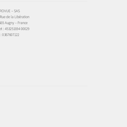
ROVUE – SAS
Rue de la Libération
685 Augny – France
et : 453251894 00029
 : 0387607122